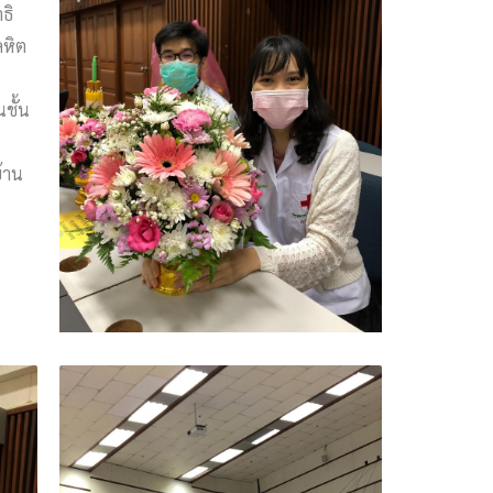
ธิ
ลหิต
นชั้น
้าน